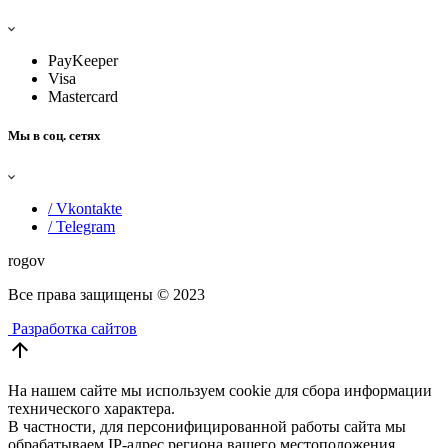
PayKeeper
Visa
Mastercard
Мы в соц. сетях
/ Vkontakte
/ Telegram
rogov
Все права защищены
© 2023
Разработка сайтов
arrow_upward
На нашем сайте мы используем cookie для сбора информации
технического характера.
В частности, для персонифицированной работы сайта мы
обрабатываем IP-адрес региона вашего местоположения.